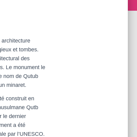
 architecture
ieux et tombes.
tectural des
es. Le monument le
le nom de Qutub
un minaret.
té construit en
 musulmane Qutb
r le dernier
ument a été
ale par l’UNESCO.