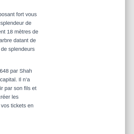
posant fort vous
 splendeur de
nt 18 mètres de
rbre datant de
s de splendeurs
 1648 par Shah
pital. Il n’a
 par son fils et
réer les
 vos tickets en