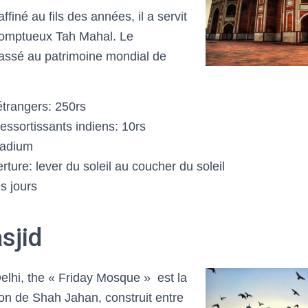
ffiné au fils des années, il a servit
somptueux Tah Mahal. Le
assé au patrimoine mondial de
étrangers: 250rs
ressortissants indiens: 10rs
tadium
ture: lever du soleil au coucher du soleil
s jours
sjid
lhi, the « Friday Mosque » est la
ion de Shah Jahan, construit entre