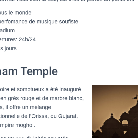
tous le monde
 perfomance de musique soufiste
tadium
rtures: 24h/24
s jours
ham Temple
oire et somptueux a été inauguré
 en grès rouge et de marbre blanc,
 il offre un mélange
tionnelle de l’Orissa, du Gujarat,
Empire moghol.