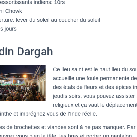
ressortissants indiens: 10rs
ni Chowk
ture: lever du soleil au coucher du soleil
s jours
din Dargah
Ce lieu saint est le haut lieu du so
accueille une foule permanente de 
des étals de fleurs et des épices 
jeudis soirs, vous pouvez assister
religieux et ça vaut le déplacemen
inthe et imprégnez vous de l’Inde réelle.
s de brochettes et viandes sont à ne pas manquer. Par 
ouvrez vous bien la tête, les bras et portez un pantalon.